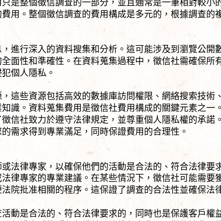
用只是整個徵信調查的一部分，並且通常是一筆相對較小
的費用。整個徵信調查的費用構成是多元的，根據調查的
息，進行深入的資料搜集和分析。這可能涉及到瀏覽公開
的全面性和準確性。在資料蒐集過程中，徵信社需確保所
侵犯個人隱私。
源，這些資源包括高效的數據庫訪問權限、網絡搜索技術
業知識。資料蒐集費用是徵信社費用構成的關鍵元素之一
了徵信社致力於遵守法律規定，並尊重個人隱私權的承諾
您的需求得到專業滿足，同時保證費用的合理性。
師或法律專家，以確保他們的活動是合法的、符合法律要
或法律專家的專業建議。在某些情況下，徵信社可能需要
便法院批准相關的程序。這保證了調查的合法性並確保法
查活動是合法的、符合法律要求的，同時也是保護客戶權