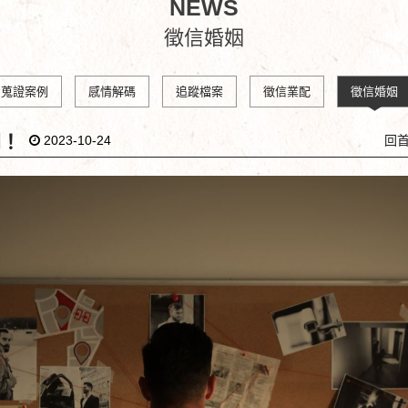
NEWS
徵信婚姻
蒐證案例
感情解碼
追蹤檔案
徵信業配
徵信婚姻
開！
2023-10-24
回