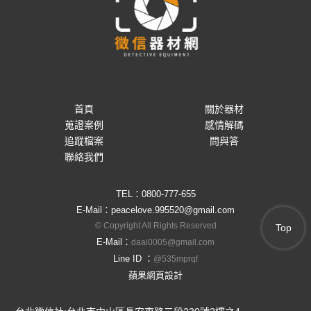
首頁
關於器材
蒐證案例
感情解碼
追蹤檔案
問與答
聯絡我們
TEL：
0800-777-655
E-Mail：
peacelove.995520@gmail.com
© Copyright All Rights Reserved
Top
E-Mail：
daai0005@gmail.com
Line ID ：
@535mprqf
蘋果網頁設計