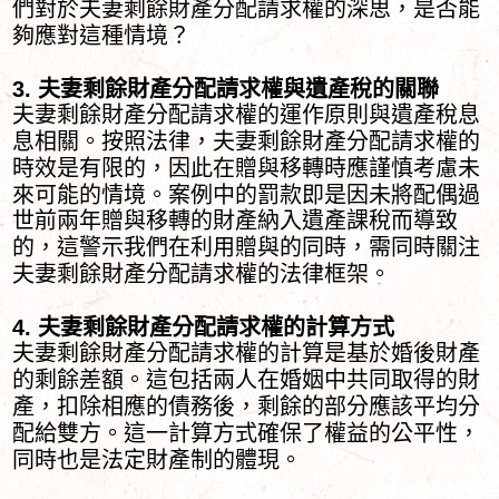
們對於夫妻剩餘財產分配請求權的深思，是否能
夠應對這種情境？
3. 夫妻剩餘財產分配請求權與遺產稅的關聯
夫妻剩餘財產分配請求權的運作原則與遺產稅息
息相關。按照法律，夫妻剩餘財產分配請求權的
時效是有限的，因此在贈與移轉時應謹慎考慮未
來可能的情境。案例中的罰款即是因未將配偶過
世前兩年贈與移轉的財產納入遺產課稅而導致
的，這警示我們在利用贈與的同時，需同時關注
夫妻剩餘財產分配請求權的法律框架。
4. 夫妻剩餘財產分配請求權的計算方式
夫妻剩餘財產分配請求權的計算是基於婚後財產
的剩餘差額。這包括兩人在婚姻中共同取得的財
產，扣除相應的債務後，剩餘的部分應該平均分
配給雙方。這一計算方式確保了權益的公平性，
同時也是法定財產制的體現。