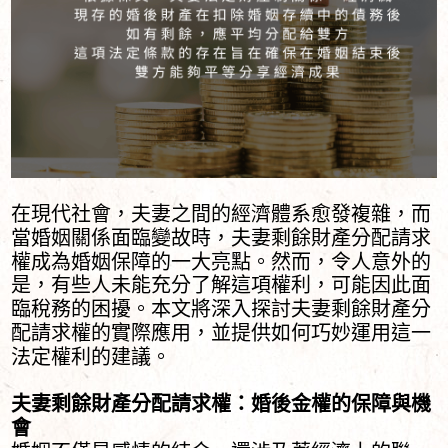
在現代社會，夫妻之間的經濟體系愈發複雜，而
當婚姻關係面臨變故時，夫妻剩餘財產分配請求
權成為婚姻保障的一大亮點。然而，令人意外的
是，有些人未能充分了解這項權利，可能因此面
臨稅務的困擾。本文將深入探討夫妻剩餘財產分
配請求權的實際應用，並提供如何巧妙運用這一
法定權利的建議。
夫妻剩餘財產分配請求權：婚後金權的保障與機
會