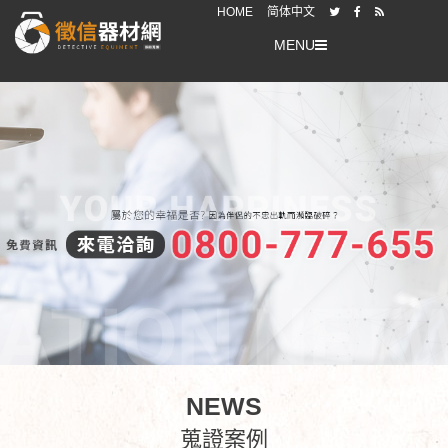
HOME
简体中文
MENU
NEWS
蒐證案例