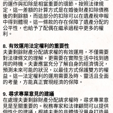
的運作與扣除是相當重要的環節。按照法律規
定，這一差額的計算方式是在婚後財產扣除債務
後的剩餘額，而這部分的扣除可以在遺產稅申報
中得到體現。這一條款的存在保障了遺產分配的
公平性，也給予了配偶在繼承過程中更多的權
利。
8. 有效運用法定權利的重要性
夫妻剩餘財產分配請求權的有效運用，不僅需要
對法律條文的理解，更需要在實際生活中找到適
用的時機。夫妻應當充分了解自身的經濟情況，
預測未來可能的狀況，以最佳方式保護雙方的權
益。這一法定權利的運用需要及時、靈活且全面
的考量，方能真正實現經濟的保障。
9. 尋求專業意見的建議
在處理夫妻剩餘財產分配請求權時，尋求專業意
見是至關重要的。稅務專家和法律顧問可以提供
個性化的建議，根據夫妻的具體情況量身打造最