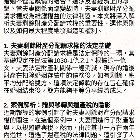
婚姻不僅是感情的結合，還涉及著經濟上的聯
繫。當夫妻關係面臨變故時，夫妻剩餘財產分配
請求權成為維護權益的法律利器。本文將深入解
析夫妻剩餘財產分配請求權的重要性、運作原則
以及如何最大程度地發揮這項權利。
1. 夫妻剩餘財產分配請求權的法定基礎
夫妻剩餘財產分配請求權是法定保障的一環，其
基礎規定在民法第1030-1條之1。根據這一條
文，夫妻法定財產制關係一經消滅，現存的婚後
財產在扣除婚姻存續中的債務後，如有剩餘，應
平均分配給雙方。這項法定條款的存在旨在確保
在婚姻結束後，雙方能夠平等分享經濟成果。
2. 案例解析：贈與移轉與遺產稅的陰影
近期報導的案例引起了對夫妻剩餘財產分配請求
權的關注。在這個案例中，夫妻間進行了財產贈
與，以規避贈與稅。然而，由於其中一方在兩年
內過世，遭遇了遺產稅的法律問題。這引發了人