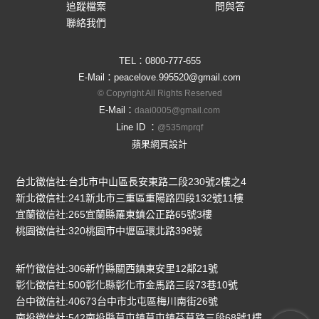
追蹤檔案
問與答
聯絡我們
TEL：
0800-777-655
E-Mail：
peacelove.995520@gmail.com
© Copyright All Rights Reserved
E-Mail：
daai0005@gmail.com
Line ID ：
@535mprqf
蘋果網頁設計
台北徵信社:台北市中山區長安東路二段230號2樓之4
新北徵信社:241新北市三重區重陽路四段132號11樓
宜蘭徵信社:265宜蘭縣羅東鎮公正路65號3樓
桃園徵信社:320桃園市中壢區環北路398號
新竹徵信社:306新竹縣關西鎮東安里12鄰21號
彰化徵信社:500彰化縣彰化市金馬路三段73巷10號
台中徵信社:40673台中市北屯區梅川南街26號
南投徵信社:542南投縣草屯鎮草屯鎮芬草路三段68號1樓