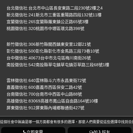
台北徵信社:台北市中山區長安東路二段230號2樓之4
新北徵信社:241新北市三重區重陽路四段132號11樓
宜蘭徵信社:265宜蘭縣羅東鎮公正路65號3樓
桃園徵信社:320桃園市中壢區環北路398號
新竹徵信社:306新竹縣關西鎮東安里12鄰21號
彰化徵信社:500彰化縣彰化市金馬路三段73巷10號
台中徵信社:40673台中市北屯區梅川南街26號
南投徵信社:542南投縣草屯鎮草屯鎮芬草路三段68號1樓
雲林徵信社:640雲林縣斗六市永昌東街72號
嘉義徵信社:600嘉義市西區保安二路42號
台南徵信社:700台南市中西區中山路88號
高雄徵信社:83069高雄市鳳山區自由路164號10樓
屏東徵信社:912屏東縣內埔鄉聯通街427號
這個社會中無論是哪一個方面都會有很多的選擇，那麼人們需要從這些選擇中找到合適
立即來電
加入好友