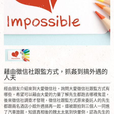
藉由徵信社跟監方式，抓姦到搞外遇的
人夫
經由朋友介紹來到大愛徵信社，詢問大愛徵信社跟監方式有
哪些，希望可以藉由大愛的力量了解先生都跑去哪裡鬼混，
後來徵信社調查才發現，徵信社跟監方式原來委託人的先生
都跟兩名酒店小姐外遇搞再一起，還被跟拍到三個人一同進
了汽車旅館，知道真相後的魏太太氣到快暈倒，認為先生的