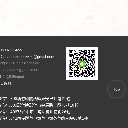
0800-777-655
l：
peacelove.995520@gmail.com
right All Rights Reserved
l：
daai0005@gmail.com
ID ：
@535mprqf
網頁設計
Top
信社:306新竹縣關西鎮東安里12鄰21號
信社:500彰化縣彰化市金馬路三段73巷10號
信社:40673台中市北屯區梅川南街26號
信社:542南投縣草屯鎮草屯鎮芬草路三段68號1樓