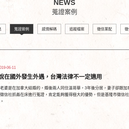
NEWS
蒐證案例
息
蒐證案例
感情解碼
追蹤檔案
徵信業配
徵
019-06-11
說在國外發生外遇，台灣法律不一定適用
老婆是在加拿大結婚的，婚後兩人同住溫哥華，3年後分居，妻子卻跟加
徵信社抓姦在床進行蒐證，肯定能夠獲得極大的優勢，但是基隆市徵信社
。