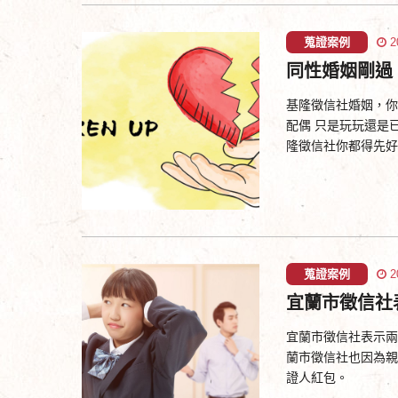
蒐證案例
2
同性婚姻剛過
基隆徵信社婚姻，你
配偶 只是玩玩還是
隆徵信社你都得先好
蒐證案例
2
宜蘭市徵信社
宜蘭市徵信社表示兩
蘭市徵信社也因為親
證人紅包。