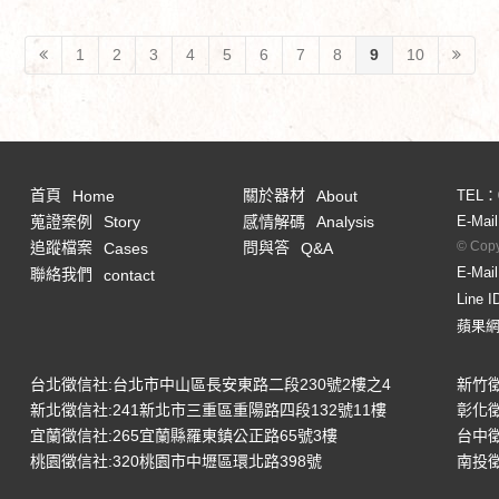
1
2
3
4
5
6
7
8
9
10
首頁
關於器材
Home
About
TEL：
蒐證案例
感情解碼
E-Mai
Story
Analysis
© Copy
追蹤檔案
問與答
Cases
Q&A
E-Mai
聯絡我們
contact
Line 
蘋果
台北徵信社:台北市中山區長安東路二段230號2樓之4
新竹徵
新北徵信社:241新北市三重區重陽路四段132號11樓
彰化徵
宜蘭徵信社:265宜蘭縣羅東鎮公正路65號3樓
台中徵
桃園徵信社:320桃園市中壢區環北路398號
南投徵