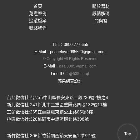
首頁
關於器材
蒐證案例
感情解碼
追蹤檔案
問與答
聯絡我們
TEL：
0800-777-655
E-Mail：
peacelove.995520@gmail.com
© Copyright All Rights Reserved
E-Mail：
daai0005@gmail.com
Line ID ：
@535mprqf
蘋果網頁設計
台北徵信社:台北市中山區長安東路二段230號2樓之4
新北徵信社:241新北市三重區重陽路四段132號11樓
宜蘭徵信社:265宜蘭縣羅東鎮公正路65號3樓
桃園徵信社:320桃園市中壢區環北路398號
Top
新竹徵信社:306新竹縣關西鎮東安里12鄰21號