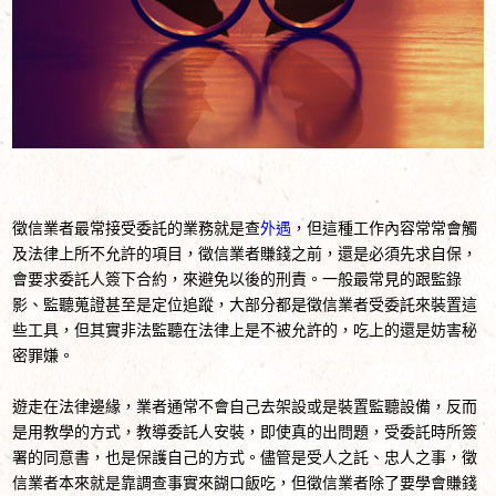
徵信業者最常接受委託的業務就是查
外遇
，但這種工作內容常常會觸
及法律上所不允許的項目，徵信業者賺錢之前，還是必須先求自保，
會要求委託人簽下合約，來避免以後的刑責。一般最常見的跟監錄
影、監聽蒐證甚至是定位追蹤，大部分都是徵信業者受委託來裝置這
些工具，但其實非法監聽在法律上是不被允許的，吃上的還是妨害秘
密罪嫌。
遊走在法律邊緣，業者通常不會自己去架設或是裝置監聽設備，反而
是用教學的方式，教導委託人安裝，即使真的出問題，受委託時所簽
署的同意書，也是保護自己的方式。儘管是受人之託、忠人之事，徵
信業者本來就是靠調查事實來餬口飯吃，但徵信業者除了要學會賺錢