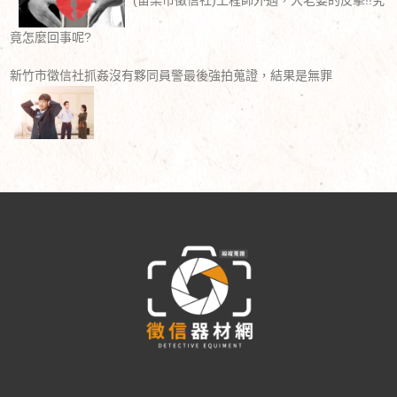
竟怎麼回事呢?
新竹市徵信社抓姦沒有夥同員警最後強拍蒐證，結果是無罪