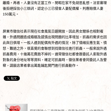
離婚。再者，人妻沒有正當工作，閒暇在家不免胡思亂想。法官審理
後拒絕採信小三辯詞，認定小三已侵害人妻配偶權，判應賠償人妻
150萬元。
屏東市徵信社表示現在社會風氣日趨開放，因此男女關係也相對複
雜，外遇問題造成婚姻及感情出現問題的比率增加，抓姦的需求也因
此與日俱增。一般人遇到配偶有外遇的情況，除了情緒反應生氣、憤
怒、難過之外，很直覺的會聯想到找徵信社進行抓姦。一般來說外遇
抓姦費用，十幾萬花費跑不掉的。通常徵信社都會跟委託人索取外遇
對象的身分地址等等資料，確定可抓姦時，徵信業者會同委託人及警
察，請飯店業者拿出萬能鑰匙開門進行抓姦動作。
原配妻嗆小三竟然無罪，究竟為何呢？(台東徵信