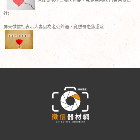
社)
屏東徵信社表示人妻因為老公外遇，竟然罹患焦慮症