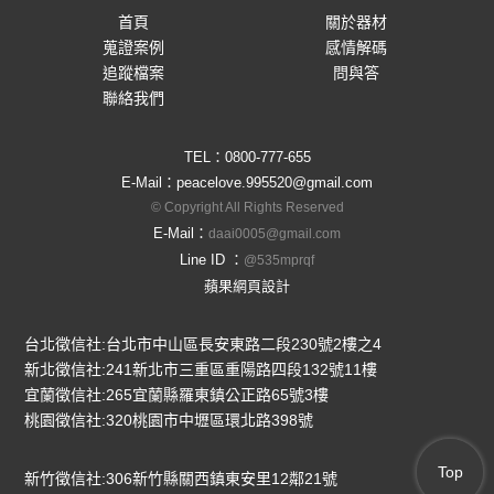
首頁
關於器材
蒐證案例
感情解碼
追蹤檔案
問與答
聯絡我們
TEL：
0800-777-655
E-Mail：
peacelove.995520@gmail.com
© Copyright All Rights Reserved
E-Mail：
daai0005@gmail.com
Line ID ：
@535mprqf
蘋果網頁設計
台北徵信社:台北市中山區長安東路二段230號2樓之4
新北徵信社:241新北市三重區重陽路四段132號11樓
宜蘭徵信社:265宜蘭縣羅東鎮公正路65號3樓
桃園徵信社:320桃園市中壢區環北路398號
Top
新竹徵信社:306新竹縣關西鎮東安里12鄰21號