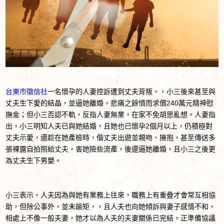
台東市徵信社
一名懷孕的人妻控訴遭到丈夫背叛，，小三後來甚至與
丈夫生下愛的結晶，並逼她離婚，悲痛之餘憤而求償240萬元精神慰
撫金；但小三否認不軌，反指人妻無業，在家不免胡思亂想。人妻指
出，小三明知人夫已與她結婚，且她也已懷孕2個月以上，仍積極對
丈夫示愛，還趁在她產檢時，偕丈夫出遊並親吻、擁抱，甚至傳送多
張裸露自拍照給丈夫，害她險些流產，後還逼她離婚，且小三之後更
為丈夫生下男嬰。
小三表示，人夫因為與她有業務上往來，職務上有重疊才會常互相協
助，但除公事外，並未踰矩，，且人夫也向她傾訴與妻子感情不和，
相處上不像一般夫妻，她才以為人夫的夫妻關係已完結，正準備協議